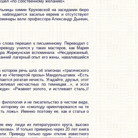
, ушел «по собственному желанию».
ельницы химии Круковской на заседании бюро
, наблюдается засилье евреев и отсутствуют
семинары вели профессора Александр Дынкин,
го слова перешел к письменному. Переводил с
Переводу учился у таких мастеров, как Мария
ара Жирмунская вспоминала: «Несдержанный,
Ранний лагерный опыт его жены, навалившийся
в котором речь шла об эпигонах «трагического
ом из «Четвертой прозы» Мандельштама: «Есть
ается рогатая нечисть. Угадайте, друзья, этот
реливал несчастных по темницам...», и эссе
ди»: «Ржавеет золото, и истлевает сталь,//
 филология и не писательство в чистом виде,
 которому он «смолоду ориентировался на те
ть ложь». Именно поэтому ее, как и статьи о
ие ему люди из литературного круга, высоко
ехова». И только примерно через 20 лет книга
ли. Приведу только один отклик известного