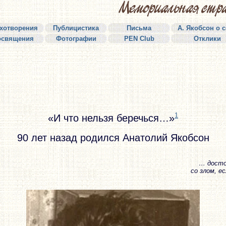
хотворения
Публицистика
Письма
А. Якобсон о 
освящения
Фотографии
PEN Club
Отклики
1
«И что нельзя беречься…»
90 лет назад родился Анатолий Якобсон
… досто
со злом, е