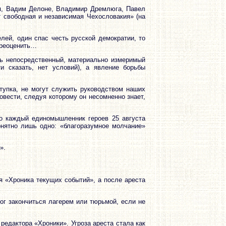
ская, Вадим Делоне, Владимир Дремлюга, Павел
т свободная и независимая Чехословакия» (на
лей, один спас честь русской демократии, то
ереоценить…
ть непосредственный, материально измеримый
и сказать, нет условий), а явление борьбы
ступка, не могут служить руководством наших
овести, следуя которому он несомненно знает,
о каждый единомышленник героев 25 августа
нятно лишь одно: «благоразумное молчание»
».
я «Хроника текущих событий», а после ареста
ог закончиться лагерем или тюрьмой, если не
редактора «Хроники». Угроза ареста стала как