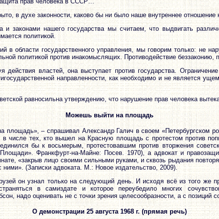
 защита прав человека в СССР…
то, в духе законности, каково бы ни было наше внутреннее отношение 
а и законами нашего государства мы считаем, что выдвигать различ
имается политикой.
й в области государственного управления, мы говорим только: не нар
льной политикой против инакомыслящих. Противодействие беззаконию, п
куя действия властей, она выступает против государства. Ограничение
тигосударственной направленности, как необходимо и не является уще
етской равносильна утверждению, что нарушение прав человека вытекае
Можешь выйти на площадь
 площадь», – спрашивал Александр Галич в своем «Петербургском рома
 в числе тех, кто вышел на Красную площадь с протестом против поп
оединился бы к восьмерым, протестовавшим против вторжения советс
 Площади». Франкфурт-на-Майне: Посев. 1970), а адвокат и правозащ
омнате, «закрыв лицо своими сильными руками, и сквозь рыдания повтор
ними». (Записки адвоката. М.: Новое издательство, 2009).
рузей он узнал только на следующий день. И исходя всё из того же п
страняться в самиздате и которое переубедило многих сочувств
сон, надо оценивать не с точки зрения целесообразности, а с позиций с
О демонстрации 25 августа 1968 г. (прямая речь)