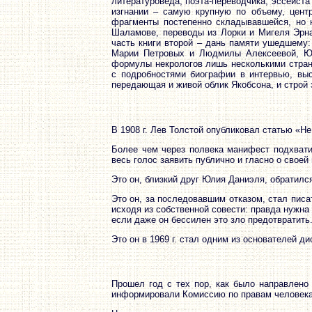
литературоведа, поэта-переводчика, эссеист
изгнании – самую крупную по объему, цент
фрагменты постепенно складывавшейся, но 
Шаламове, переводы из Лорки и Мигеля Эрна
часть книги второй – дань памяти ушедшему:
Марии Петровых и Людмилы Алексеевой, Юн
формулы некрологов лишь несколькими страни
с подробностями биографии в интервью, вы
передающая и живой облик Якобсона, и строй 
В 1908 г. Лев Толстой опубликовал статью «Н
Более чем через полвека манифест подхвати
весь голос заявить публично и гласно о своей
Это он, близкий друг Юлия Даниэля, обратился
Это он, за последовавшим отказом, стал писа
исходя из собственной совести: правда нужна
если даже он бессилен это зло предотвратить
Это он в 1969 г. стал одним из основателей 
Прошел год с тех пор, как было направлен
информировали Комиссию по правам человека 