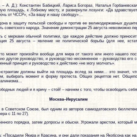
те. – А. Д.): Константин Бабицкий, Лариса Богораз, Наталья Горбанев
ую площадь, к Лобному месту, и развернули лозунги: «Да здравствуе
прочь от ЧССР», «За вашу и нашу свободу»…
дона в защиту польской свободы и против ее великодержавных душите
ть советского народа. Значение демонстрации 25 августа невозможно п
ть с мерками обычной политики, где каждое действие должно приноси
ация 25 августа – явление не политической борьбы (для нее, кстат
что может произойти вообще для мира от такого или иного нашего по
но другое руководство, и руководство несомненное – руководство его с
венный принцип и руководство к действию «не могу молчать».
онстрантам должны выйти на площадь вслед за ними… это значит, чт
ом, выбирать момент и форму протеста. Общих рецептов нет. Общепо
сталинизма…
бодных людей и я кричу – стой! – начнем с того, чтобы освободить себя
Москва–Иерусалим
 в Советском Союзе, был одним из авторов самиздатовского бюллетен
ра с 11 по 27).
ного порядка, затем допросы и обыски. Угрожали арестом, который м
 «Посадили Якира и Красина, и они дали показания на Якобсона как на 