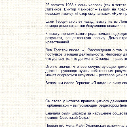
25 августа 1968 г. семь человек (так в текс
Литвинов, Виктор Файнберг – вышли на Красн
чешском языке), «Позор оккупантам», «Руки 
Если Герцен сто лет назад, выступив из Лон
семеро демонстрантов безусловно спасли чес
К выступлениям такого рода нельзя подходи
результат, вещественную пользу. Демонстр
нравственной…
Лев Толстой писал: «...Рассуждения о том, 
поступков и нашей деятельности. Человеку да
что делает то, что должен». Отсюда – нравст
Это не значит, что все сочувствующие дем
должен, руководствуясь собственным разум
может обернуться безумием – реставрацией 
Вспомним слова Герцена: «Я нигде не вижу сво
Он стоял у истоков правозащитного движения
Горбаневской – выпускающим редактором (номе
Сначала были штрафы за нарушение обществен
покинет Советский Союз.
Первая его жена Майя Улановская вспоминала: