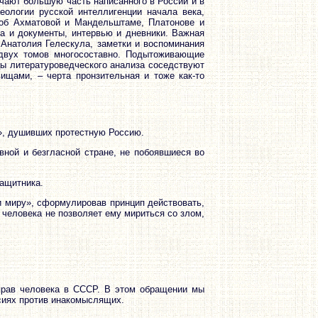
чают большую часть написанного в России и в
ологии русской интеллигенции начала века,
 об Ахматовой и Мандельштаме, Платонове и
а и документы, интервью и дневники. Важная
 Анатолия Гелескула, заметки и воспоминания
двух томов многосоставно. Подытоживающие
цы литературоведческого анализа соседствуют
щами, – черта пронзительная и тоже как-то
в», душивших протестную Россию.
ной и безгласной стране, не побоявшиеся во
защитника.
 и миру», сформулировав принцип действовать,
 человека не позволяет ему мириться со злом,
прав человека в СССР. В этом обращении мы
сиях против инакомыслящих.