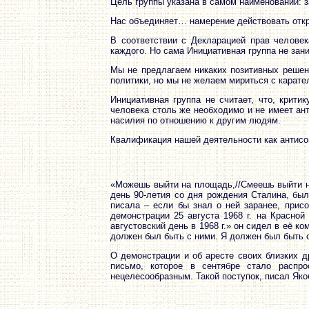
Цель группы указана в самом наименовании:
Нас объединяет… намерение действовать откры
В соответствии с Декларацией прав человек
каждого. Но сама Инициативная группа не зан
Мы не предлагаем никаких позитивных решени
политики, но мы не желаем мириться с карате
Инициативная группа не считает, что, крити
человека столь же необходимо и не имеет ан
насилия по отношению к другим людям.
Квалификация нашей деятельности как антисов
«Можешь выйти на площадь,//Смеешь выйти на
день 90-летия со дня рождения Сталина, был
писала – если бы знал о ней заранее, прис
демонстрации 25 августа 1968 г. на Красной
августовский день в 1968 г.» он сидел в её к
должен был быть с ними. Я должен был быть с 
О демонстрации и об аресте своих близких д
письмо, которое в сентябре стало распро
нецелесообразным. Такой поступок, писал Якоб