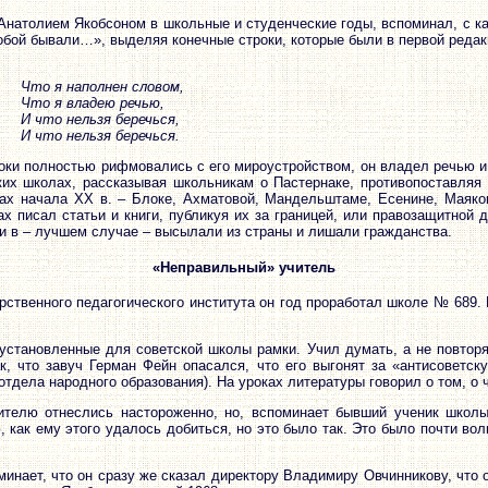
натолием Якобсоном в школьные и студенческие годы, вспоминал, с к
обой бывали…», выделяя конечные строки, которые были в первой редак
Что я наполнен словом,
Что я владею речью,
И что нельзя беречься,
И что нельзя беречься.
роки полностью рифмовались с его мироустройством, он владел речью и 
ких школах, рассказывая школьникам о Пастернаке, противопоставляя
тах начала XX в. – Блоке, Ахматовой, Мандельштаме, Есенине, Маяко
ах писал статьи и книги, публикуя их за границей, или правозащитной
и в – лучшем случае – высылали из страны и лишали гражданства.
«Неправильный» учитель
рственного педагогического института он год проработал школе № 689
установленные для советской школы рамки. Учил думать, а не повторя
к, что завуч Герман Фейн опасался, что его выгонят за «антисоветск
отдела народного образования). На уроках литературы говорил о том, о 
чителю отнеслись настороженно, но, вспоминает бывший ученик школы
, как ему этого удалось добиться, но это было так. Это было почти во
инает, что он сразу же сказал директору Владимиру Овчинникову, что о