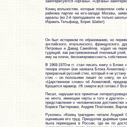
заинтересуются «органы». «Органы» заинтерес
Конец вольностям, которые позволяли себе 
райкома партии на юго-западе Москвы, заяв
идеалы (во 2-й преподавали не только школ
Израиль Гельфанд, Борис Шабат).
Он был историком по образованию, но переве
английского, итальянского, французского, д
Петровых и Давид Самойлов, ходил на пере
гудящий, как растревоженный пчелиный улей,
ему на плечи, бескомпромиссность собственно
В 1969-1970-м гг. стал писать книгу о Блоке
тенора эпохи» (как назвала Блока Ахматова)
прекрасный русский стих, который я не устану 
стих – он полозьями пишет по снегу, он кл
«Царственное слово» об Ахматовой, предвар
Крошится мрамор. //К смерти всё готово.// Все
Писал, нарушая все принятые литературоведч
но нечто, имеющее черты и того и другого»
представления о человеческом достоинстве и
Борисе Пастернаке, Андрее Платонове, Варла
Рукопись «Конец трагедии» читали Андрей С
оценившие его труд. Преодолев дырявые грани
была переиздана в России, где ее по дост