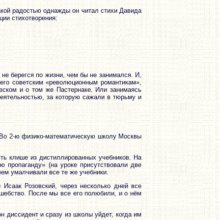
акой радостью однажды он читал стихи Давида
ции стихотворения:
не берегся по жизни, чем бы не занимался. И,
 его советским «революционным романтикам»,
вском и о том же Пастернаке. Или занимаясь
 деятельностью, за которую сажали в тюрьму и
. Во 2-ю физико-математическую школу Москвы
ть клише из дистиллированных учебников. На
ую пропаганду» (на уроке присутствовали две
чем умалчивали все те же учебники.
 Исаак Розовский, через несколько дней все
лшебство. После мы все его полюбили, и о нём
н диссидент и сразу из школы уйдет, когда им