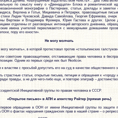
а Бориса Дубина: «Выпущенные издательством «Весть»… два тома вклю
ральную по смыслу книгу о «Двенадцати» Блока и романтической иде
незаконченной монографии о Пастернаке, статьи, доклады и заметки
ндеса, Верлена и Готье, Мицкевича и Петрарки, правозащитные письм
 стихи Лидии Чуковской, Давида Самойлова, Георгия Ефремова, очерк
ы Вертман и Владимира Фромера, Юрия Гастева и других. Целое 
цами отделены от разговорных интонаций авторского дневника, образ
сокие имена учителей перекликаются с мемуарными домашними прозви
эпохи, пору его юности».
Не могу молчать
е могу молчать», в которой протестовал против «столыпинских галстуко
ли советские правозащитники, отстаивающие права человека в бесправ
 позиции. Одним из первых среди них был Якобсон.
 к властям с просьбой допустить его на суд в качестве общественного 
ть страстные статьи, открытые письма, петиции и обращения к «городу
 ради правды, а не для чего-либо еще, и повторю эпиграф – достоинство
.
диссидентской Инициативной группы по правам человека в СССР.
«Открытое письмо» в АПН и агентству Рейтер (прямая речь)
о первое обращение в ООН от имени Инициативной группы по защите 
ООН о фактах нарушения гражданских прав в нашей стране – о репрес