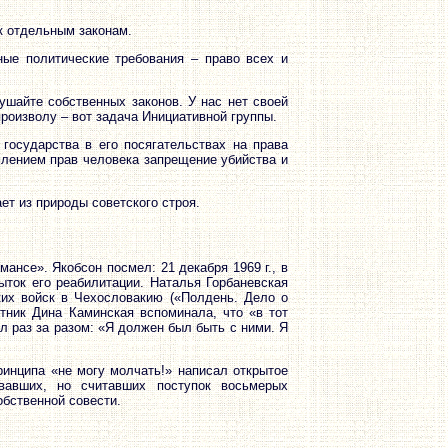
к отдельным законам.
ные политические требования – право всех и
ушайте собственных законов. У нас нет своей
роизволу – вот задача Инициативной группы.
 государства в его посягательствах на права
млением прав человека запрещение убийства и
т из природы советского строя.
нсе». Якобсон посмел: 21 декабря 1969 г., в
ыток его реабилитации. Наталья Горбаневская
ких войск в Чехословакию («Полдень. Дело о
итник Дина Каминская вспоминала, что «в тот
ял раз за разом: «Я должен был быть с ними. Я
ринципа «не могу молчать!» написал открытое
овавших, но считавших поступок восьмерых
обственной совести.