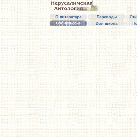
О литературе
Переводы
Сти
О А.Якобсоне
2-ая школа
П