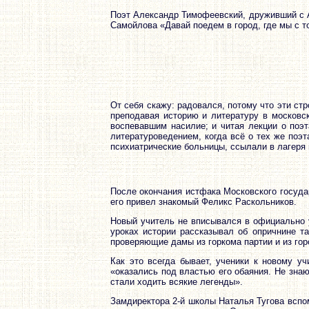
Поэт Александр Тимофеевский, друживший с А
Самойлова «Давай поедем в город, где мы с т
От себя скажу: радовался, потому что эти ст
преподавая историю и литературу в московс
воспевавшим насилие; и читая лекции о поэ
литературоведением, когда всё о тех же поэт
психиатрические больницы, ссылали в лагеря 
После окончания истфака Московского госуда
его привел знакомый Феликс Раскольников.
Новый учитель не вписывался в официально 
уроках истории рассказывал об опричнине та
проверяющие дамы из горкома партии и из гор
Как это всегда бывает, ученики к новому у
«оказались под властью его обаяния. Не знаю
стали ходить всякие легенды».
Замдиректора 2-й школы Наталья Тугова вспом