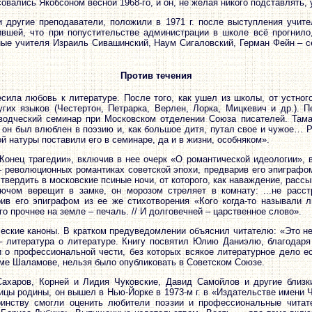
овались Якобсоном весной 1968-го, и он, не желая никого подставлять
и другие преподаватели, положили в 1971 г. после выступления учит
ившей, что при попустительстве администрации в школе всё прогнило
ьные учителя Израиль Сивашинский, Наум Сигаловский, Герман Фейн – 
Против течения
сила любовь к литературе. После того, как ушел из школы, от устно
ругих языков (Честертон, Петрарка, Верлен, Лорка, Мицкевич и др.). 
водческий семинар при Московском отделении Союза писателей. Там
 он был влюблен в поэзию и, как большое дитя, путал свое и чужое… 
й натуры поставили его в семинаре, да и в жизни, особняком».
 «Конец трагедии», включив в нее очерк «О романтической идеологии», 
 – революционных романтиках советской эпохи, предварив его эпиграф
твердить в московские псиные ночи, от которого, как наваждение, рассып
ючом верещит в замке, он морозом стреляет в комнату: ...не расст
ив его эпиграфом из ее же стихотворения «Кого когда-то называли лю
го прочнее на земле – печаль. // И долговечней – царственное слово».
еские каноны. В кратком предуведомлении объяснил читателю: «Это не
 – литература о литературе. Книгу посвятил Юлию Даниэлю, благодаря
 о профессиональной чести, без которых всякое литературное дело ес
ме Шаламове, нельзя было опубликовать в Советском Союзе.
ахаров, Корней и Лидия Чуковские, Давид Самойлов и другие близк
цы родины, он вышел в Нью-Йорке в 1973-м г. в «Издательстве имени Ч
оинству смогли оценить любители поэзии и профессиональные читате