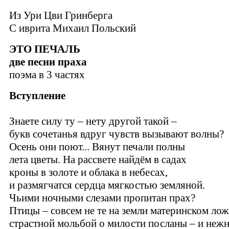
Из Ури Цви Гринберга
С иврита Михаил Польский
ЭТО ПЕЧАЛЬ
две песни праха
поэма в 3 частях
Вступление
Знаете силу ту – нету другой такой –
букв сочетанья вдруг чувств вызывают волны?
Осень они поют... Вянут печали полны
лета цветы. На рассвете найдём в садах
кроны в золоте и облака в небесах,
и размягчатся сердца мягкостью земляной.
Чьими ночными слезами пропитан прах?
Птицы – совсем не те на земли материнском лож
страстной мольбой о милости посланы – и неж