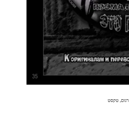
תרגום, טקסט