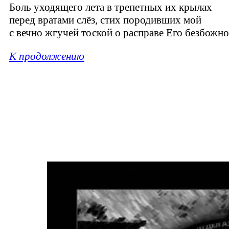
Боль уходящего лета в трепетных их крылах
перед вратами слёз, стих породивших мой
с вечно жгучей тоской о расправе Его безбожной
К продолжению