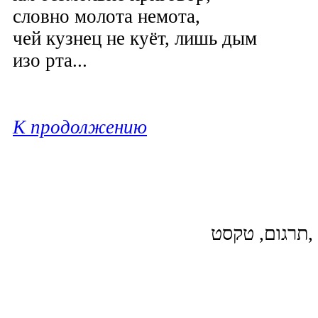
словно молота немота,
чей кузнец не куёт, лишь дым
изо рта...
К продолжению
 ,תרגום, טקסט