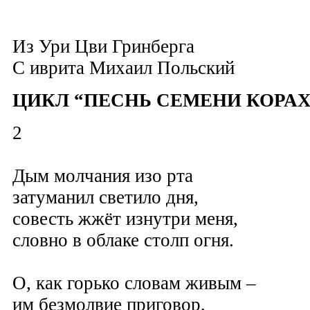
Из Ури Цви Гринберга
С иврита
Михаил Польский
ЦИКЛ “ПЕСНЬ СЕМЕНИ КОРА
2
Дым молчания изо рта
затуманил светило дня,
совесть жжёт изнутри меня,
словно в облаке столп огня.
О, как горько словам живым –
им безмолвие приговор,