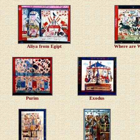
Aliya from Egipt
Where are W
Purim
Exodus