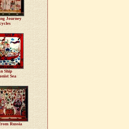
ing Journey
cycles
an Ship
ionist Sea
from Russia