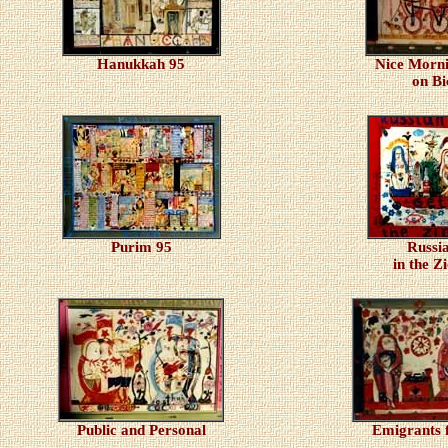
Hanukkah 95
Nice Morn
on Bi
Purim 95
Russi
in the Z
Public and Personal
Emigrants 