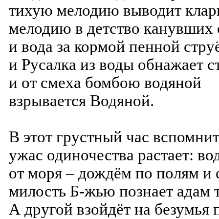
тихую мелодию выводит клар
мелодию в детство канувших 
и вода за кормой пенной стру
и Русалка из воды обнажает с
и от смеха бомбою водяной
взрывается Водяной.
В этот грустный час вспомнит
ужас одиночества растает: во
от моря – дождём по полям и 
милость Б-жью познает адам т
А другой взойдёт на безумья 