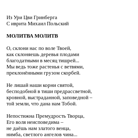
Из Ури Цви Гринберга
С иврита
Михаил Польский
МОЛИТВА МОЛИТВ
О, склони нас по воле Твоей,
как склоняешь деревья плодами
благодатными в месяц тишрей...
Мы ведь тоже растенья с ветвями,
преклонёнными грузом скорбей.
Не лишай наши корни святой,
бесподобной в тиши предрассветной,
кровной, выстраданной, заповедной –
той земли, что дана нам Тобой.
Непостижна Премудрость Творца,
Его воля неисповедима –
не даёшь нам златого венца,
нимба, светлого ангелов чина...