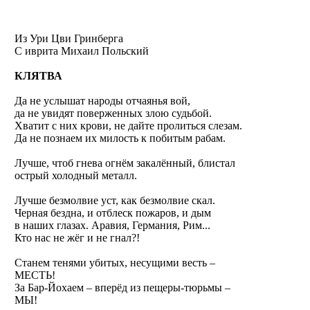
Из Ури Цви Гринберга
С иврита
Михаил Польский
КЛЯТВА
Да не услышат народы отчаянья вой,
да не увидят поверженных злою судьбой.
Хватит с них крови, не дайте пролиться слезам.
Да не познаем их милость к побитым рабам.
Лучше, чтоб гнева огнём закалённый, блистал
острый холодный металл.
Лучше безмолвие уст, как безмолвие скал.
Черная бездна, и отблеск пожаров, и дым
в наших глазах. Аравия, Германия, Рим...
Кто нас не жёг и не гнал?!
Станем тенями убитых, несущими весть –
МЕСТЬ!
За Бар-Йохаем – вперёд из пещеры-тюрьмы –
МЫ!