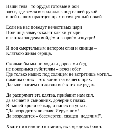
Наши тела - то орудья готовые в бой
здесь, где земля возродилась под нашей рукой –
в ней наших праотцев прах и священный покой.
Если на нас поведут нечестивых цари
Полчища злые, оскалят клыки упыри –
в глотки злодеям войдём и взорвём изнутри!
И под смертельным напором огня и свинца –
Клятвою живы сердца.
Сколько бы мы ни ходили дорогами бед,
не покоримся губителям – вечен обет.
Где только наших под солнцем не встретишь могил...
помним о них – это воинства нашего прах.
Дальше шагаем по жизни всё в тех же рядах.
Да распрямит эта клятва, прибавит нам сил,
да засияет в сыновних, дочерних глазах.
В нашей крови её жар, и напев на устах:
"Да возродится во славе Иерусалим!
Да возродится – бессмертен, священ, неделим!".
Хватит изгнаний-скитаний, их смрадных болот.