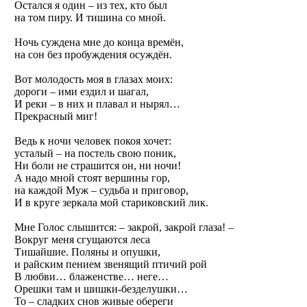
Остался я один – из тех, кто был
на том пиру. И тишина со мной.
Ночь суждена мне до конца времён,
на сон без пробуждения осуждён.
Вот молодость моя в глазах моих:
дороги – ими ездил и шагал,
И реки – в них и плавал и нырял…
Прекрасный миг!
Ведь к ночи человек покоя хочет:
усталый – на постель свою поник,
Ни боли не страшится он, ни ночи!
А надо мной стоят вершины гор,
на каждой Муж – судьба и приговор,
И в круге зеркала мой стариковский лик.
Мне Голос слышится: – закрой, закрой глаза! –
Вокруг меня сгущаются леса
Тишайшие. Поляны и опушки,
и райским пением звенящий птичий рой
В любви… блаженстве… неге…
Орешки там и шишки-безделушки…
То – сладких снов живые обереги