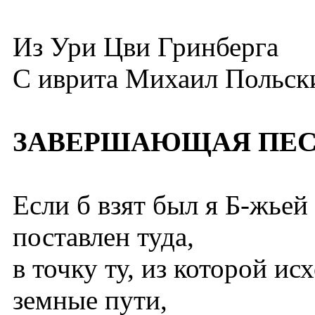
Из Ури Цви Гринберга
С иврита
Михаил Польск
ЗАВЕРШАЮЩАЯ ПЕ
Если б взят был я Б-жьей
поставлен туда,
в точку ту, из которой ис
земные пути,