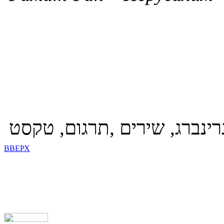
גרינברג, שירים ,תרגום, טקסט
ВВЕРХ