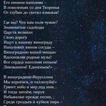
Его пением наполняя –
В поколеньях со дня Творенья
От глубин до светил взмывая!
Где вы? Что вам поля чужие?
Знаменитые садоводы
Царств великих
Свою дорогу
Ищут к вашему винограду
Наполняют вином сосуды –
Виноградною вашей мощью
Вдохновляя родные музы!
Все сердца наполняя пеньем!
Ликованием! Единеньем!» …
В виноградник-Иерусалим
Мы вернёмся, и «аллилуйя!»
Грянет небо и мир под ним…
И тогда запоём, пируя
Небывалые прежде песни,
Среди гроздьев и кубков пира –