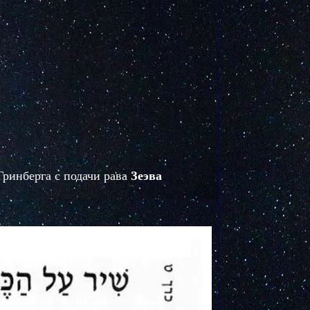
Гринберга с подачи рава
Зеэва