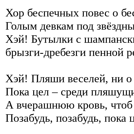
Хор беспечных повес о бе
Голым девкам под звёздн
Хэй! Бутылки с шампански
брызги-дребезги пенной р
Хэй! Пляши веселей, ни о
Пока цел – среди пляшущи
А вчерашнюю кровь, чтоб 
Позабудь, позабудь, пока 