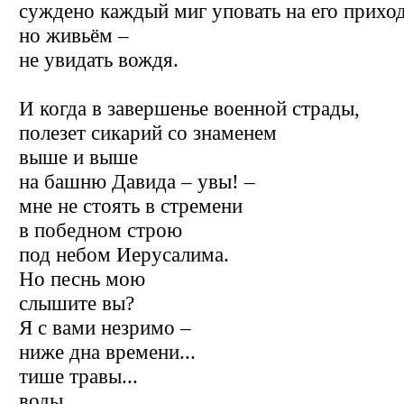
суждено каждый миг уповать на его приход
но живьём –
не увидать вождя.
И когда в завершенье военной страды,
полезет сикарий со знаменем
выше и выше
на башню Давида – увы! –
мне не стоять в стремени
в победном строю
под небом Иерусалима.
Но песнь мою
слышите вы?
Я с вами незримо –
ниже дна времени...
тише травы...
воды...