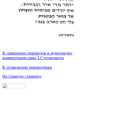
К сравнению переводов и аудио\видео
комментарию рава З.Султановича
К оглавлению переводчика
На главную страницу