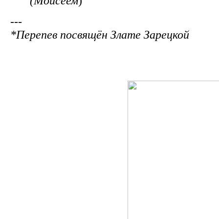
(
Моисеем
)
---
*Перепев посвящён
Злате Зарецкой