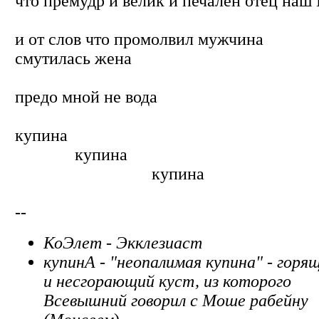
что премудр и велик и печален отец наш 
и от слов что промолвил мужчина
смутилась жена
предо мной не вода
купина
купина
купина
--
КоЭлет - Экклезиаст
купинА - "неопалимая купина" - горя
и несгорающий куст, из которого
Всевышний говорил с
Моше рабейну