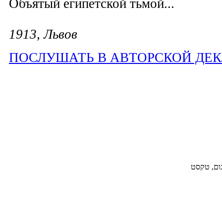
Объятый египетской тьмой...
1913, Львов
ПОСЛУШАТЬ В АВТОРСКОЙ ДЕ
גום, טקסט