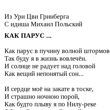
Из Ури Цви Гринберга
C и
диш
а
Михаил Польский
КАК ПАРУС ...
Как парус в пучину волной штормов
Так буду я в жизнь вовлечён.
И солнце не радует над головой
Как вещий непонятый сон...
И сердце моё на закате в тоске,
И страшно ночною порой,
Как будто плыву я по Нилу-реке