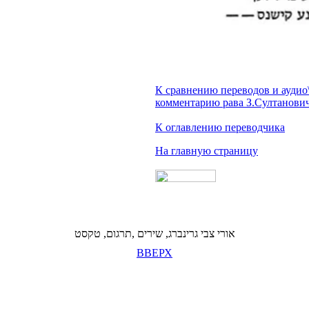
К сравнению переводов и аудио
комментарию рава З.Султанови
К оглавлению переводчика
На главную страницу
אורי צבי גרינברג, שירים ,תרגום, טקסט
ВВЕРХ