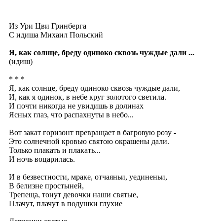
Из Ури Цви Гринберга
С
идиша
Михаил Польский
Я, как солнце, бреду одиноко сквозь чуждые дали ...
(идиш)
* * *
Я, как солнце, бреду одиноко сквозь чуждые дали,
И, как я одинок, в небе круг золотого светила.
И почти никогда не увидишь в долинах
Ясных глаз, что распахнуты в небо...
Вот закат горизонт превращает в багровую розу -
Это солнечной кровью святою окрашены дали.
Только плакать и плакать...
И ночь воцарилась.
И в безвестности, мраке, отчаяньи, уединеньи,
В белизне простыней,
Трепеща, тонут девочки наши святые,
Плачут, плачут в подушки глухие