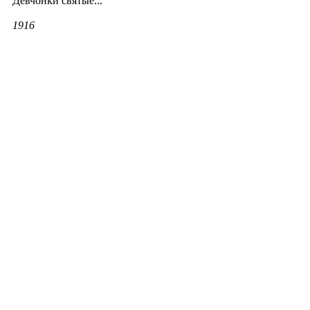
Девчонки святые...
1916