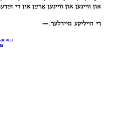
\видео
ча