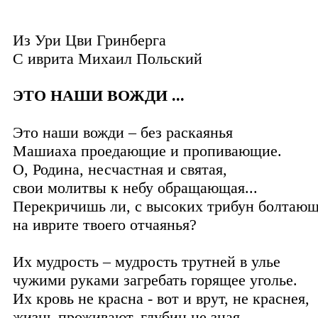
Из Ури Цви Гринберга
С иврита
Михаил Польский
ЭТО НАШИ ВОЖДИ ...
Это наши вожди – без раскаянья
Машиаха проедающие и пропивающие.
О, Родина, несчастная и святая,
свои молитвы к небу обращающая...
Перекричишь ли, с высоких трибун болтаю
на иврите твоего отчаянья?
Их мудрость – мудрость трутней в улье
чужими руками загребать горящее уголье.
Их кровь не красна - вот и врут, не краснея,
жизнь проживают, глубин не зная.