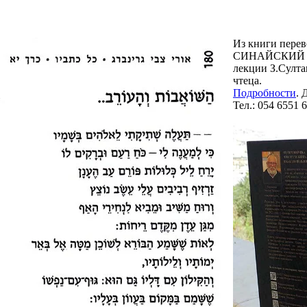
Из книги пере
СИНАЙСКИЙ ГИ
лекции З.Султа
чтеца.
Подробности
.
Д
Тел.: 054 6551 