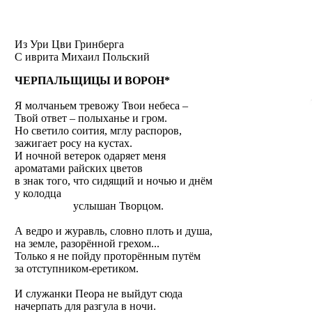
Из Ури Цви Гринберга
C иврита
Михаил Польский
ЧЕРПАЛЬЩИЦЫ И ВОРОН*
Я молчаньем тревожу Твои небеса –
Твой ответ – полыханье и гром.
Но светило соития, мглу распоров,
зажигает росу на кустах.
И ночной ветерок одаряет меня
ароматами райских цветов
в знак того, что сидящий и ночью и днём
у колодца
услышан Творцом.
А ведро и журавль, словно плоть и душа,
на земле, разорённой грехом...
Только я не пойду проторённым путём
за отступником-еретиком.
И служанки Пеора не выйдут сюда
начерпать для разгула в ночи.