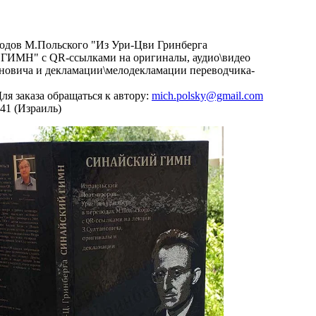
водов М.Польского "Из Ури-Цви Гринберга
МН" с QR-ссылками на оригиналы, аудио\видео
новича и декламации\мелодекламации переводчика-
ля заказа обращаться к автору:
mich.polsky@gmail.com
641 (Израиль)