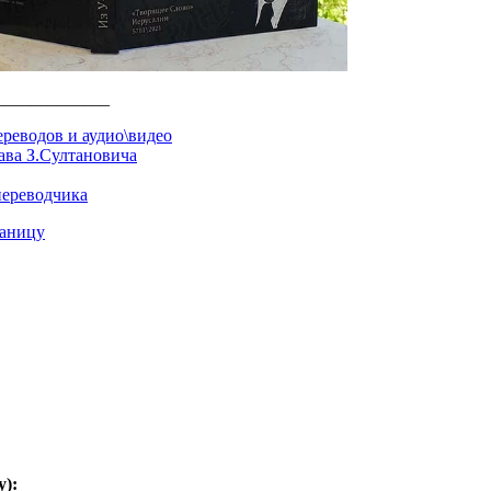
_____________
реводов и аудио\видео
ава З.Султановича
переводчика
раницу
):