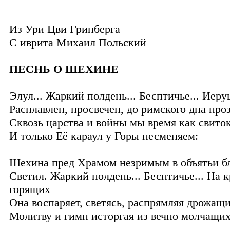
Из Ури Цви Гринберга
С иврита
Михаил Польский
ПЕСНЬ О ШЕХИНЕ
Элул... Жаркий полдень... Бесптичье... Иер
Расплавлен, просвечен, до римского дна про
Сквозь царства и войны мы время как свиток
И только Её караул у Горы несменяем:
Шехина пред Храмом незримым в объятьи б
Светил. Жаркий полдень... Бесптичье... На 
горящих
Она воспаряет, светясь, распрямляя дрожащи
Молитву и гимн исторгая из вечно молчащих