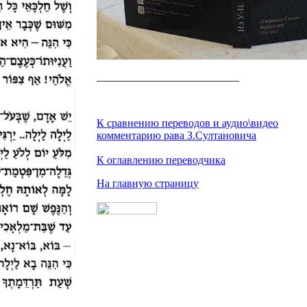
__________________________
К сравнению переводов и аудио\видео
комментарию рава З.Султановича
К оглавлению переводчика
На главную страницу