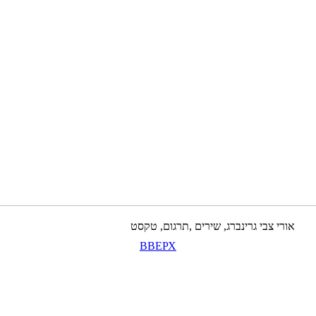
אורי צבי גרינברג, שירים ,תרגום, טקסט
ВВЕРХ