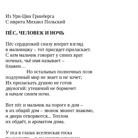
Из Ури-Цви Гринберга
С иврита
Михаил Польский
ПЁС, ЧЕЛОВЕК И НОЧЬ
Пёс сердцеокий снизу вперит взгляд
в мальчишку – тот присядет-приласкает.
С кем мальчик говорит у синих врат
ночных, чьё имя называет –
блажен…
Но остальных полночных псов
подлунный мир не знает и не хочет;
Их приласкать душою не готов
двуногий: утешений не бормочет
в начале синем ночи.
Вот пёс и мальчик на пороге в дом –
в их общий дом – звонок звонит знакомо,
и двери отворяются... Теплом
их обдаёт, и ароматом дома.
У пса в глазах вселенская тоска