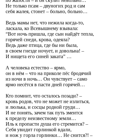
по жалости – и он скулит невольно…
Не только псам – двуногих род и сам
себя жалея, стонет – больно, больно…
Ведь мамы нет, что нежила когда-то,
ласкала, ко Всевышнему взывала:
“Вот ночь пришла, где сын найдёт тепла,
горячей снеди, крова, одеяла?
Ведь даже птица, где бы ни была,
в своем гнезде ночует, и довольна! –
И нищета его синей заката” …
А человека естество – ярмо,
он в нём – что на приколе пёс бродячий
из ночи в ночь… Он чувствует – само
ярмо несётся в пасти дней горячей…
Кто помнит, что осталось позади? –
кровь родов, что не может не излиться,
и люлька, и сосцы родной груди…
И не понять, зачем так путь змеится
к пределу неизвестному земли…
Иль к пропасти душа его стремится? –
Себя увидит горлинкой вдали,
и нож у горла горлинки… Не снится?! –