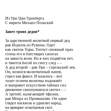
Из Ури Цви Гринберга
С иврита
Михаил Польский
Завет троих дедов*
За царственной молитвой первый дед
рав Исраэль из Ружина. Одет
как свиток Торы. Топчут снежный прах
стопы его в блестящих сапогах
на зависть всем. Но в них подмёток нет,
и тянется босой по снегу след – –
А дед второй – рав Ури – стрельский лев.
Он, вознося молитвенный напев,
горел как факел. И казалось – вот
талит огонем молитвы подожжёт
и выправит искусством тайных сил
движение свихнувшихся светил – –
А третий, налагающий тфилин,
рав Меирл из Промышлян. Он один
глядел насквозь и удивлял народ,
на ярмарке осматривая скот.