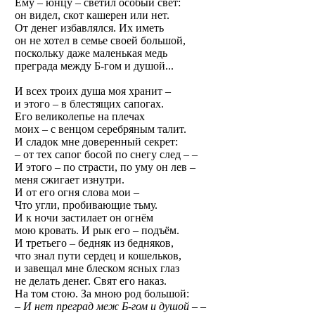
Ему – юнцу – светил особый свет:
он видел, скот кашерен или нет.
От денег избавлялся. Их иметь
он не хотел в семье своей большой,
поскольку даже маленькая медь
преграда между Б-гом и душой...
И всех троих душа моя хранит –
и этого – в блестящих сапогах.
Его великолепье на плечах
моих – с венцом серебряным талит.
И сладок мне доверенный секрет:
– от тех сапог босой по снегу след – –
И этого – по страсти, по уму он лев –
меня сжигает изнутри.
И от его огня слова мои –
Что угли, пробивающие тьму.
И к ночи застилает он огнём
мою кровать. И рык его – подъём.
И третьего – бедняк из бедняков,
что знал пути сердец и кошельков,
и завещал мне блеском ясных глаз
не делать денег. Свят его наказ.
На том стою. За мною род большой:
– И нет преград меж Б-гом и душой – –