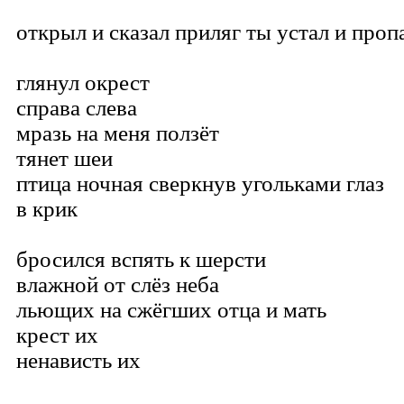
открыл и сказал приляг ты устал и проп
глянул окрест
справа слева
мразь на меня ползёт
тянет шеи
птица ночная сверкнув угольками глаз
в крик
бросился вспять к шерсти
влажной от слёз неба
льющих на сжёгших отца и мать
крест их
ненависть их