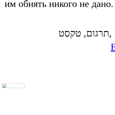
им обнять никого не дано.
ם ,תרגום, טקסט