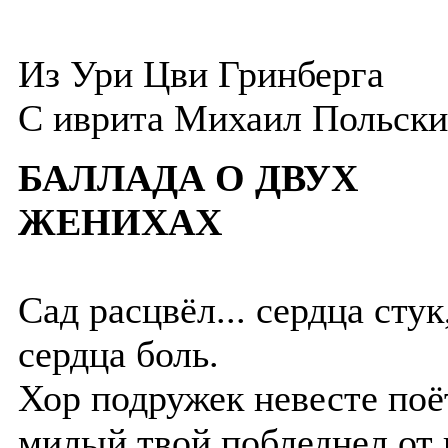
Из Ури Цви Гринберга
C иврита
Михаил Польск
БАЛЛАДА О ДВУХ
ЖЕНИХАХ
Сад расцвёл... сердца стук
сердца боль.
Хор подружек невесте поё
милый твой побледнел от 