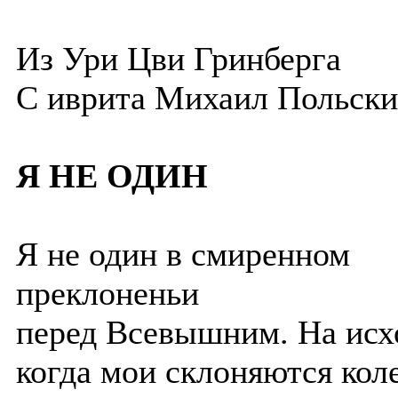
Из Ури Цви Гринберга
С и
врита
Михаил Польски
Я НЕ ОДИН
Я не один в смиренном
преклоненьи
перед Всевышним. На исхо
когда мои склоняются кол