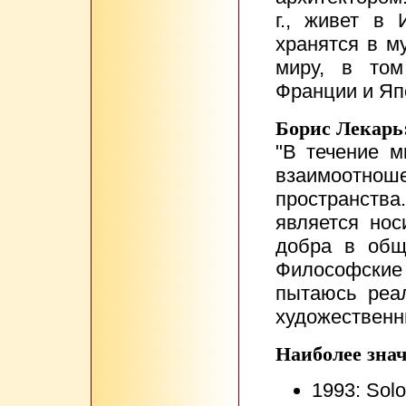
г., живет в
хранятся в м
миру, в том
Франции и Яп
Борис Лекарь
"В течение м
взаимоотноше
пространств
является нос
добра в общ
Философски
пытаюсь реа
художественны
Наиболее зна
1993: Solo